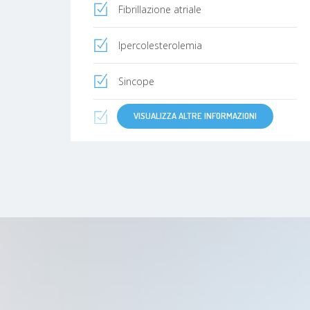
Fibrillazione atriale
Ipercolesterolemia
Sincope
VISUALIZZA ALTRE INFORMAZIONI
Aterosclerosi
Ipertensione polmonare
Edema
Trombosi
Vene varicose nelle gambe
Vene varicose