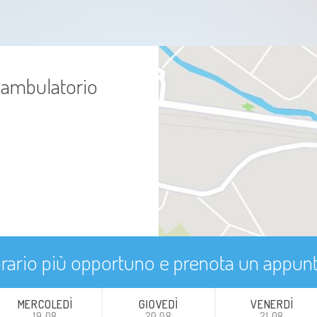
iambulatorio
'orario più opportuno e prenota un appu
MERCOLEDÌ
GIOVEDÌ
VENERDÌ
19.08
20.08
21.08